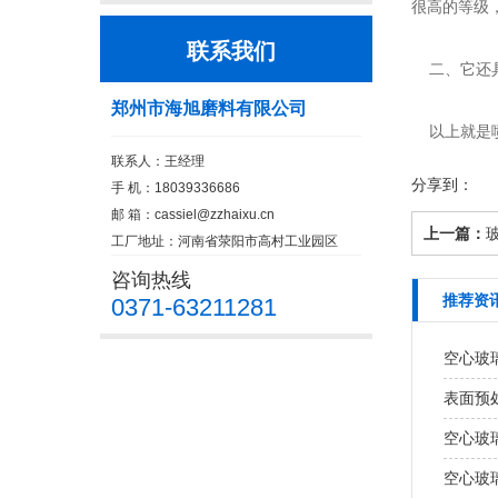
很高的等级
联系我们
二、它还具
郑州市海旭磨料有限公司
以上就是喷
联系人：王经理
分享到：
手 机：18039336686
邮 箱：
cassiel@zzhaixu.cn
上一篇：
工厂地址：河南省荥阳市高村工业园区
咨询热线
推荐资
0371-63211281
空心玻
表面预
空心玻
空心玻