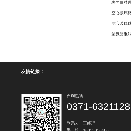
表面预处
空心玻璃
空心玻璃
聚氨酯泡沫
友情链接：
咨询热线:
0371-6321128
联系人：王经理
手 机：18039336686