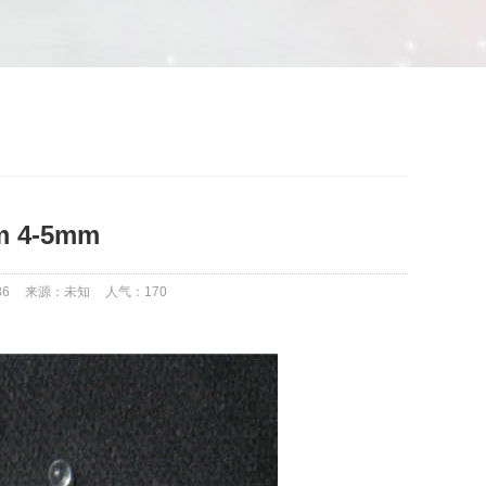
4-5mm
86
来源：未知
人气：
170