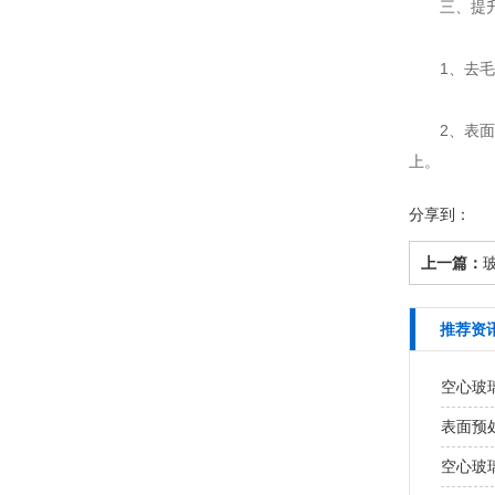
三、提升
1、去毛刺
2、表面强
上。
分享到：
上一篇：
推荐资
空心玻
表面预
空心玻