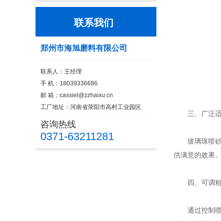
联系我们
郑州市海旭磨料有限公司
联系人：王经理
手 机：18039336686
邮 箱：
cassiel@zzhaixu.cn
工厂地址：河南省荥阳市高村工业园区
三、广泛适
咨询热线
0371-63211281
玻璃珠喷砂适
供满意的效果
四、可调粗
通过控制喷