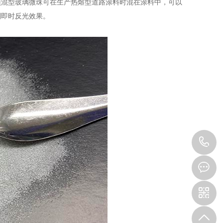
混型玻璃微珠可在生产热熔型道路涂料时混在涂料中，可以
到即时反光效果。
1