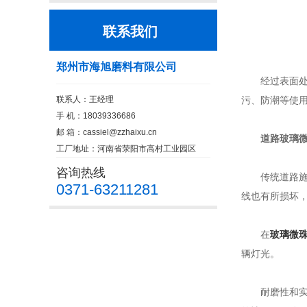
联系我们
郑州市海旭磨料有限公司
经过表面处理
联系人：王经理
污、防潮等使
手 机：18039336686
邮 箱：
cassiel@zzhaixu.cn
道路玻璃微
工厂地址：河南省荥阳市高村工业园区
咨询热线
传统道路施工
0371-63211281
线也有所损坏
在
玻璃微
辆灯光。
耐磨性和实用